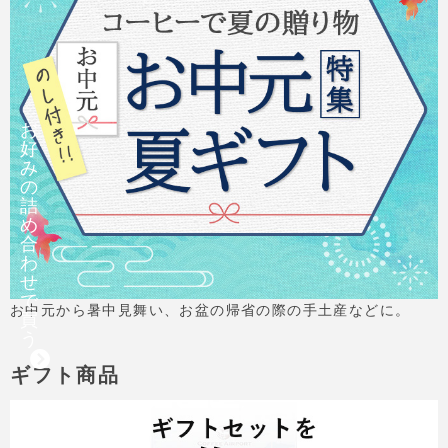
お
好
み
の
詰
め
合
わ
せ
で
お中元から暑中見舞い、お盆の帰省の際の手土産などに。
買
う
ギフト商品