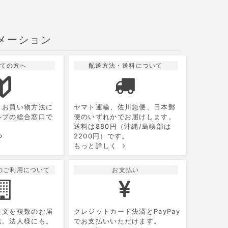
メーション
ての方へ
配送方法・送料について
10
2026.11
月
月
火
水
木
金
土
、お買い物方法に
ヤマト運輸、佐川急便、日本郵
1
2
3
ルプの総合窓口で
便のいずれかでお届けします。
送料は880円（沖縄/島嶼部は
5
6
7
8
9
10
2200円）です。
もっと詳しく
12
13
14
15
16
17
19
20
21
22
23
24
のご利用について
お支払い
26
27
28
29
30
31
注文を複数のお届
クレジットカード決済とPayPay
送。法人様にも。
でお支払いいただけます。