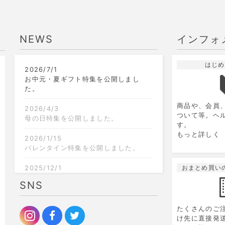
NEWS
インフォ
はじめ
2026/7/1
9
2026.10
月
お中元・夏ギフト特集を公開しまし
た。
日
月
火
水
木
金
土
日
商品や、会員
1
2
3
4
5
2026/4/3
ついて等。ヘ
母の日特集を公開しました。
す。
6
7
8
9
10
11
12
4
もっと詳しく
2026/1/15
13
14
15
16
17
18
19
11
バレンタイン特集を公開しました。
20
21
22
23
24
25
26
18
2025/12/1
おまとめ買い
クリスマス限定のラッピングを追加し
SNS
27
28
29
30
25
ました。
2025/9/6
たくさんのご
お歳暮特集を公開しました。
け先に直接発