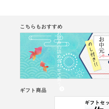
こちらもおすすめ
お
好
み
の
詰
め
合
わ
せ
で
買
う
ギフト商品