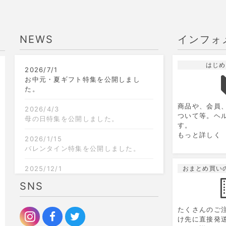
NEWS
インフォ
はじめ
2026/7/1
9
2026.10
月
お中元・夏ギフト特集を公開しまし
た。
日
月
火
水
木
金
土
日
商品や、会員
1
2
3
4
5
2026/4/3
ついて等。ヘ
母の日特集を公開しました。
す。
6
7
8
9
10
11
12
4
もっと詳しく
2026/1/15
13
14
15
16
17
18
19
11
バレンタイン特集を公開しました。
20
21
22
23
24
25
26
18
2025/12/1
おまとめ買い
クリスマス限定のラッピングを追加し
SNS
27
28
29
30
25
ました。
2025/9/6
たくさんのご
お歳暮特集を公開しました。
け先に直接発