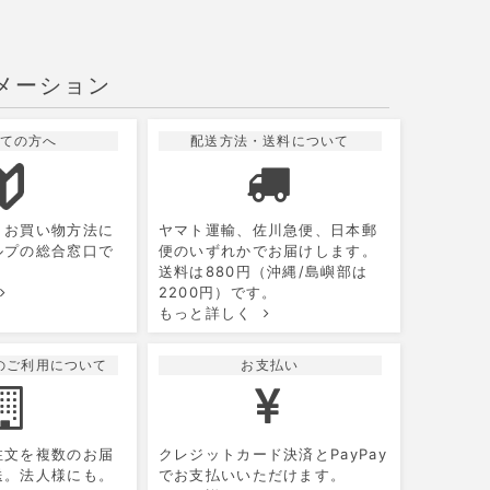
メーション
ての方へ
配送方法・送料について
10
2026.11
月
月
火
水
木
金
土
、お買い物方法に
ヤマト運輸、佐川急便、日本郵
1
2
3
ルプの総合窓口で
便のいずれかでお届けします。
送料は880円（沖縄/島嶼部は
5
6
7
8
9
10
2200円）です。
もっと詳しく
12
13
14
15
16
17
19
20
21
22
23
24
のご利用について
お支払い
26
27
28
29
30
31
注文を複数のお届
クレジットカード決済とPayPay
送。法人様にも。
でお支払いいただけます。