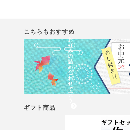
こちらもおすすめ
お
好
み
の
詰
め
合
わ
せ
で
買
う
ギフト商品