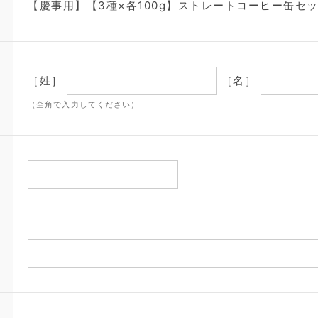
【慶事用】【3種×各100g】ストレートコーヒー缶セッ
［姓］
［名］
（全角で入力してください）