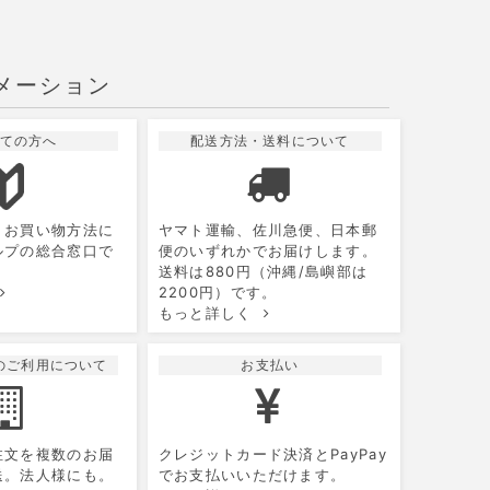
メーション
ての方へ
配送方法・送料について
10
2026.11
月
月
火
水
木
金
土
、お買い物方法に
ヤマト運輸、佐川急便、日本郵
1
2
3
ルプの総合窓口で
便のいずれかでお届けします。
送料は880円（沖縄/島嶼部は
5
6
7
8
9
10
2200円）です。
もっと詳しく
12
13
14
15
16
17
19
20
21
22
23
24
のご利用について
お支払い
26
27
28
29
30
31
注文を複数のお届
クレジットカード決済とPayPay
送。法人様にも。
でお支払いいただけます。