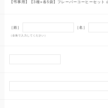
【弔事用】【3種×各5袋】フレーバーコーヒーセット の
［姓］
［名］
（全角で入力してください）