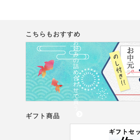
こちらもおすすめ
お
好
み
の
詰
め
合
わ
せ
で
買
う
ギフト商品