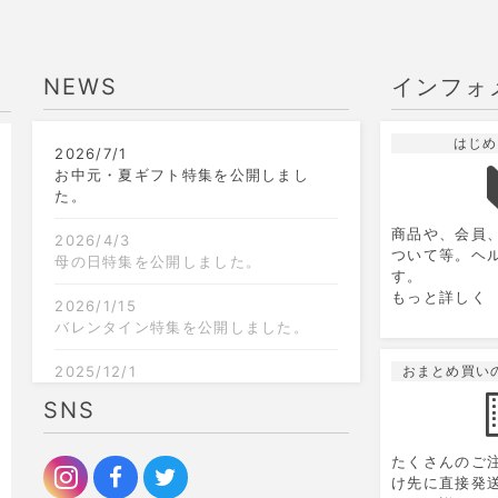
NEWS
インフォ
はじめ
2026/7/1
9
2026.10
月
お中元・夏ギフト特集を公開しまし
た。
日
月
火
水
木
金
土
日
商品や、会員
1
2
3
4
5
2026/4/3
ついて等。ヘ
母の日特集を公開しました。
す。
6
7
8
9
10
11
12
4
もっと詳しく
2026/1/15
13
14
15
16
17
18
19
11
バレンタイン特集を公開しました。
20
21
22
23
24
25
26
18
2025/12/1
おまとめ買い
クリスマス限定のラッピングを追加し
SNS
27
28
29
30
25
ました。
2025/9/6
たくさんのご
お歳暮特集を公開しました。
け先に直接発