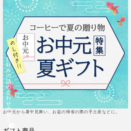
お
好
み
の
詰
め
合
わ
せ
で
お中元から暑中見舞い、お盆の帰省の際の手土産などに。
買
う
ギフト商品