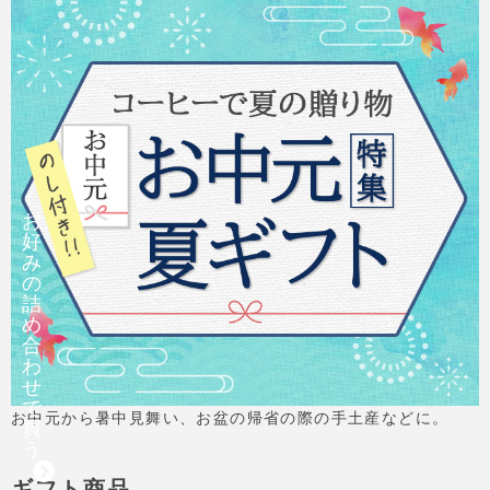
お
好
み
の
詰
め
合
わ
せ
で
お中元から暑中見舞い、お盆の帰省の際の手土産などに。
買
う
ギフト商品