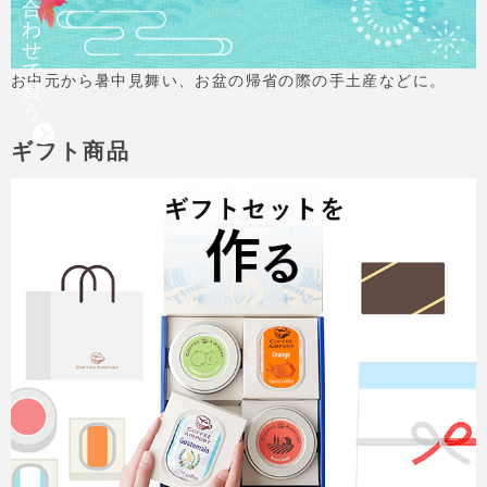
合
わ
せ
で
お中元から暑中見舞い、お盆の帰省の際の手土産などに。
買
う
ギフト商品