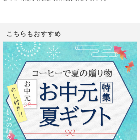
こちらもおすすめ
お
好
み
の
詰
め