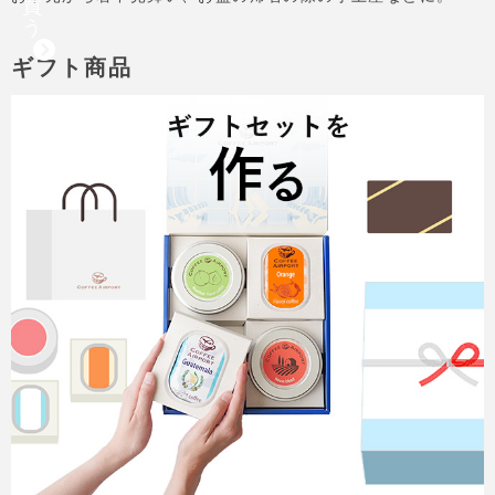
買
う
ギフト商品