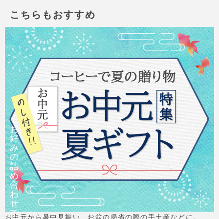
こちらもおすすめ
お
好
み
の
詰
め
合
わ
せ
で
お中元から暑中見舞い、お盆の帰省の際の手土産などに。