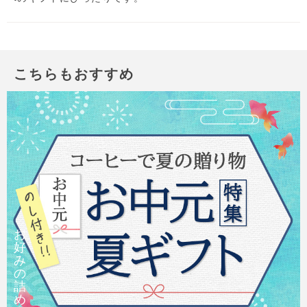
こちらもおすすめ
お
好
み
の
詰
め