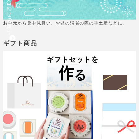
合
わ
せ
で
お中元から暑中見舞い、お盆の帰省の際の手土産などに。
買
う
ギフト商品