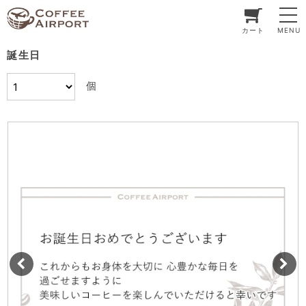
カート
MENU
誕生日
個