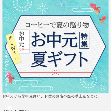
お
好
み
の
詰
め
合
わ
せ
で
お中元から暑中見舞い、お盆の帰省の際の手土産などに。
買
う