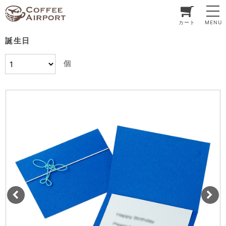
カート
MENU
誕生日
個