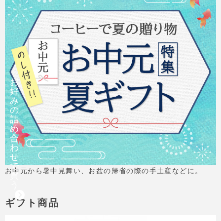
お
好
み
の
詰
め
合
わ
せ
で
お中元から暑中見舞い、お盆の帰省の際の手土産などに。
買
う
ギフト商品