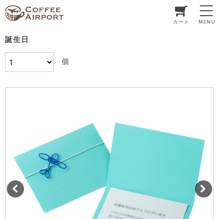
カート
MENU
誕生日
個