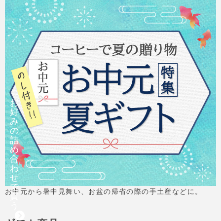
お
好
み
の
詰
め
合
わ
せ
で
お中元から暑中見舞い、お盆の帰省の際の手土産などに。
買
う