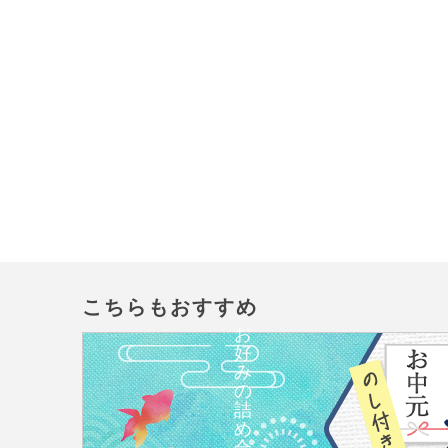
こちらもおすすめ
お
好
み
の
詰
め
合