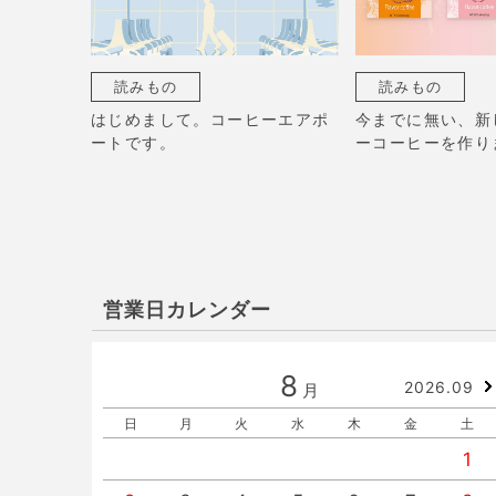
読みもの
読みもの
はじめまして。コーヒーエアポ
今までに無い、新
ートです。
ーコーヒーを作り
営業日カレンダー
8
2026.09
月
日
月
火
水
木
金
土
1