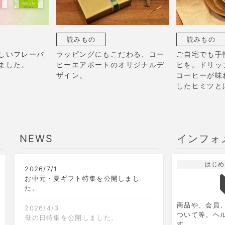
読みもの
読みもの
しいフレーバ
ラッピングにもこだわる、コー
ご自宅でも手
ました。
ヒーエアポートのオリジナルデ
ヒを。ドリッ
ザイン。
コーヒーが味
したヒミツと
NEWS
インフォ
はじめ
2026/7/1
9
2026.10
月
お中元・夏ギフト特集を公開しまし
た。
日
月
火
水
木
金
土
日
商品や、会員
1
2
3
4
5
2026/4/3
ついて等。ヘ
母の日特集を公開しました。
す。