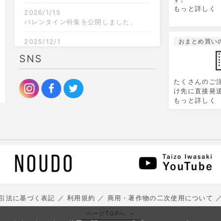
6
7
8
9
10
11
12
4
もっと詳しく
2026/1/15
13
14
15
16
17
18
19
11
バレンタイン特集を公開しました。
20
21
22
23
24
25
26
18
2025/12/1
おまとめ買い
クリスマス限定のラッピングを追加し
SNS
27
28
29
30
25
ました。
2025/9/6
たくさんのご
お歳暮特集を公開しました。
け先に直接発
もっと詳しく
引法に基づく表記
利用規約
商用・著作物の二次使用について
ページTOPへ