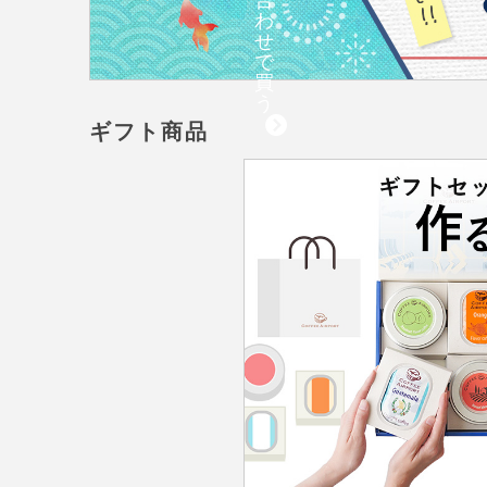
わ
せ
で
買
う
ギフト商品