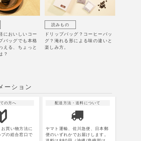
読みもの
軽においしいコー
ドリップバッグ？コーヒーバッ
プバッグでも本格
グ？淹れる形による味の違いと
わえる、ちょっと
楽しみ方。
は？
メーション
ての方へ
配送方法・送料について
10
2026.11
月
月
火
水
木
金
土
、お買い物方法に
ヤマト運輸、佐川急便、日本郵
1
2
3
ルプの総合窓口で
便のいずれかでお届けします。
送料は880円（沖縄/島嶼部は