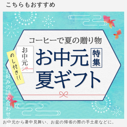
こちらもおすすめ
お
好
み
の
詰
め
合
わ
せ
で
お中元から暑中見舞い、お盆の帰省の際の手土産などに。
買