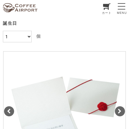
カート
MENU
誕生日
個