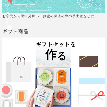
合
わ
せ
で
お中元から暑中見舞い、お盆の帰省の際の手土産などに。
買
う
ギフト商品