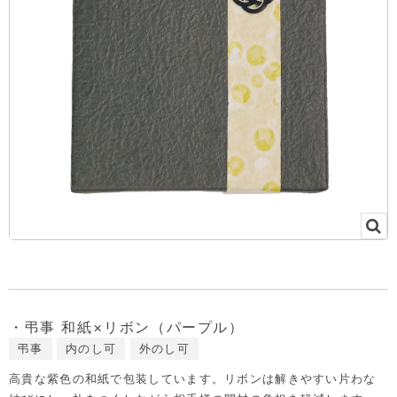
・弔事 和紙×リボン（パープル）
弔事
内のし可
外のし可
高貴な紫色の和紙で包装しています。リボンは解きやすい片わな