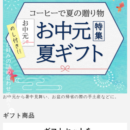
お
好
み
の
詰
め
合
わ
せ
で
お中元から暑中見舞い、お盆の帰省の際の手土産などに。
買
う
ギフト商品