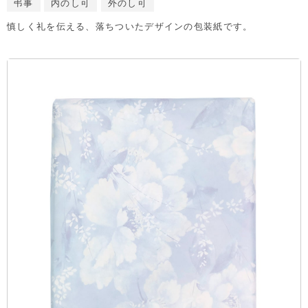
弔事
内のし可
外のし可
慎しく礼を伝える、落ちついたデザインの包装紙です。