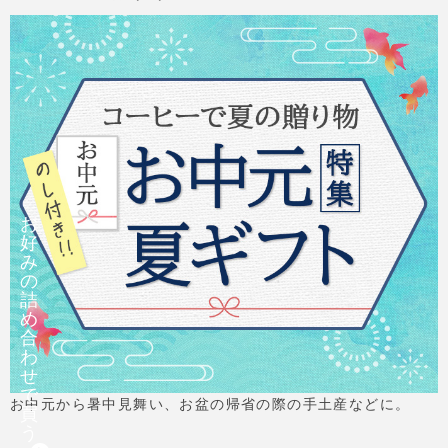
お
好
み
の
詰
め
合
わ
せ
で
お中元から暑中見舞い、お盆の帰省の際の手土産などに。
買
う