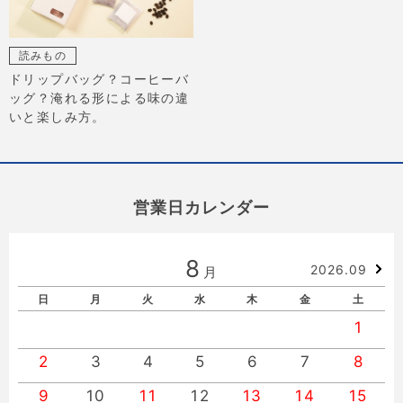
読みもの
ドリップバッグ？コーヒーバ
ッグ？淹れる形による味の違
いと楽しみ方。
営業日カレンダー
8
2026.09
月
日
月
火
水
木
金
土
1
2
3
4
5
6
7
8
9
10
11
12
13
14
15