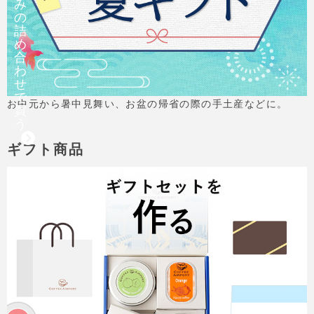
み
の
詰
め
合
わ
せ
で
お中元から暑中見舞い、お盆の帰省の際の手土産などに。
買
う
ギフト商品