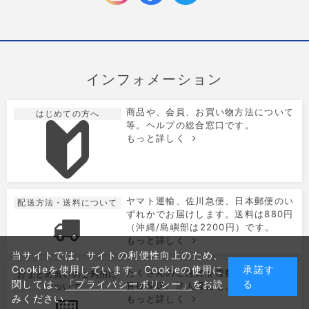
インフォメーション
商品や、会員、お買い物方法について
はじめての方へ
等。ヘルプの総合窓口です。
もっと詳しく
ヤマト運輸、佐川急便、日本郵便のい
配送方法・送料について
ずれかでお届けします。送料は880円
（沖縄/島嶼部は2200円）です。
もっと詳しく
当サイトでは、サイトの利便性向上のため、
Cookieを使用しています。Cookieの使用に
承諾す
たくさんのご注文を複数のお届け先に
おまとめ買いのご利用に
関しては、
「プライバシーポリシー」
をお読
る
直接発送。法人様にも。
ついて
みください。
もっと詳しく