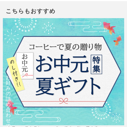
こちらもおすすめ
お
好
み
の
詰
め
合
わ
せ
で