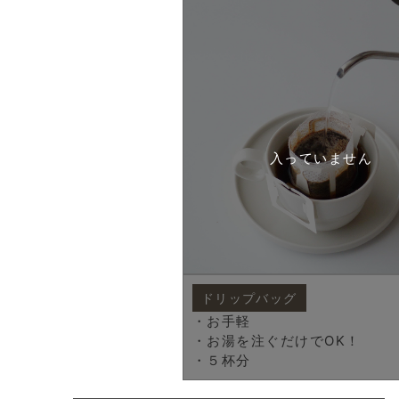
ドリップバッグ
・お手軽
・お湯を注ぐだけでOK！
・５杯分