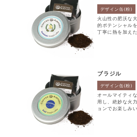
デザイン缶(粉)
火山性の肥沃な
的ポテンシャル
丁寧に熱を加え
ブラジル
デザイン缶(粉)
オールマイティ
用し、絶妙な火
ョンでお楽しみ