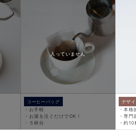
コーヒーバッグ
デザイ
・お手軽
・本格
・お湯を注ぐだけでOK！
・専門
・５杯分
・約10