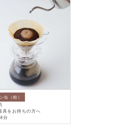
ン缶（粉）
的
器具をお持ちの方へ
杯分