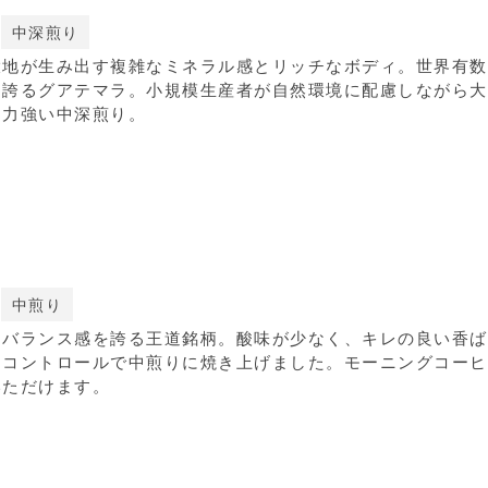
中深煎り
大地が生み出す複雑なミネラル感とリッチなボディ。世界有数
を誇るグアテマラ。小規模生産者が自然環境に配慮しながら大
た力強い中深煎り。
中煎り
なバランス感を誇る王道銘柄。酸味が少なく、キレの良い香ば
力コントロールで中煎りに焼き上げました。モーニングコーヒ
いただけます。