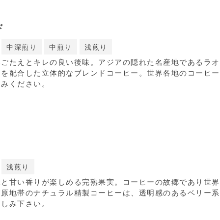
ド
中深煎り
中煎り
浅煎り
みごたえとキレの良い後味。アジアの隠れた名産地であるラオ
アを配合した立体的なブレンドコーヒー。世界各地のコーヒー
しみください。
浅煎り
味と甘い香りが楽しめる完熟果実。コーヒーの故郷であり世界
高原地帯のナチュラル精製コーヒーは、透明感のあるベリー系
楽しみ下さい。