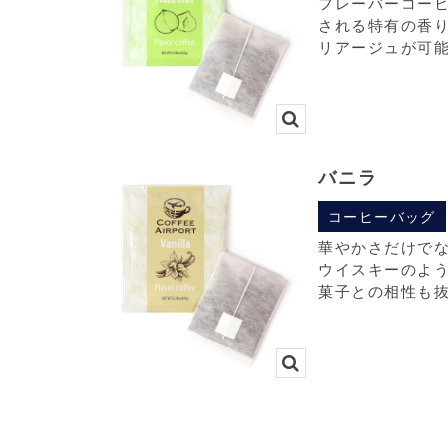
フレーバーコー
される特有の香
リアージュが可
バニラ
コーヒーバッグ
華やかさだけで
ウイスキーのよ
菓子との相性も