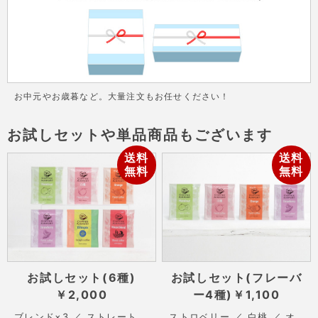
お中元やお歳暮など。大量注文もお任せください！
お試しセットや単品商品もございます
送料
送料
無料
無料
お試しセット(6種)
お試しセット(フレーバ
￥2,000
ー4種)
￥1,100
ブレンド×3 ／ ストレート
ストロベリー ／ 白桃 ／ オ