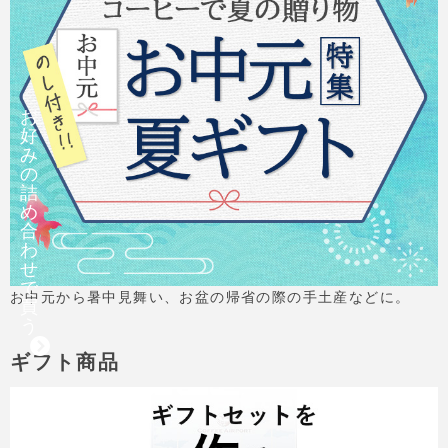
お
好
み
の
詰
め
合
わ
せ
で
お中元から暑中見舞い、お盆の帰省の際の手土産などに。
買
う
ギフト商品