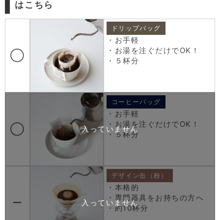
はこちら
ドリップバッグ
・お手軽
・お湯を注ぐだけでOK！
◯
・５杯分
コーヒーバッグ
・お手軽
・お湯を注ぐだけでOK！
◯
・５杯分
デザイン缶（粉）
・本格的
・専門器具をお持ちの方へ
ー
・約10杯分