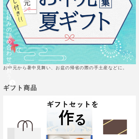
お
好
み
の
詰
め
合
わ
せ
で
お中元から暑中見舞い、お盆の帰省の際の手土産などに。
買
う
ギフト商品