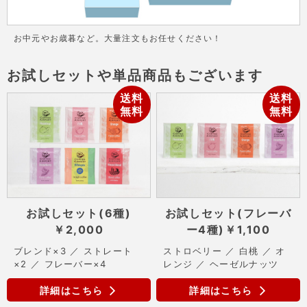
お中元やお歳暮など。大量注文もお任せください！
お試しセットや単品商品もございます
送料
送料
無料
無料
お試しセット(6種)
お試しセット(フレーバ
￥2,000
ー4種)
￥1,100
ブレンド×3 ／ ストレート
ストロベリー ／ 白桃 ／ オ
×2 ／ フレーバー×4
レンジ ／ ヘーゼルナッツ
詳細はこちら
詳細はこちら