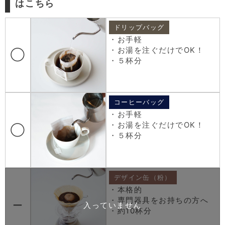
はこちら
ドリップバッグ
・お手軽
・お湯を注ぐだけでOK！
◯
・５杯分
コーヒーバッグ
・お手軽
・お湯を注ぐだけでOK！
◯
・５杯分
デザイン缶（粉）
・本格的
・専門器具をお持ちの方へ
ー
・約10杯分