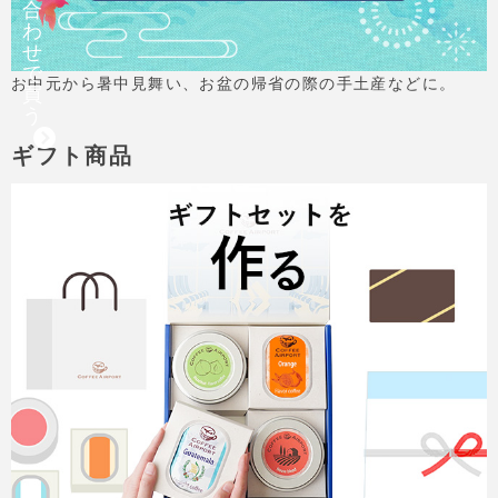
合
わ
せ
で
お中元から暑中見舞い、お盆の帰省の際の手土産などに。
買
う
ギフト商品