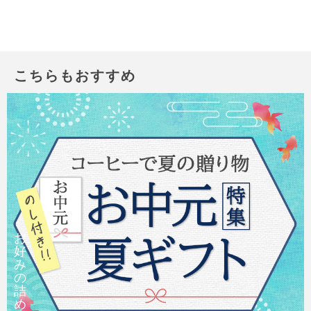
こちらもおすすめ
お
好
み
の
詰
め