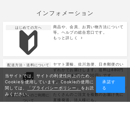
インフォメーション
商品や、会員、お買い物方法について
はじめての方へ
等。ヘルプの総合窓口です。
もっと詳しく
ヤマト運輸、佐川急便、日本郵便のい
配送方法・送料について
ずれかでお届けします。送料は880円
（沖縄/島嶼部は2200円）です。
当サイトでは、サイトの利便性向上のため、
もっと詳しく
Cookieを使用しています。Cookieの使用に
承諾す
関しては、
「プライバシーポリシー」
をお読
る
みください。
たくさんのご注文を複数のお届け先に
おまとめ買いのご利用に
直接発送。法人様にも。
ついて
もっと詳しく
クレジットカード決済とPayPayでお