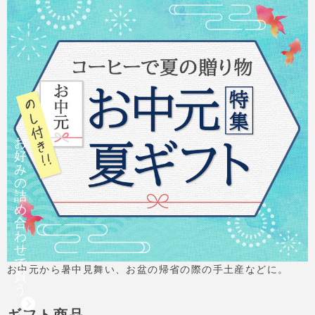
お
好
み
の
詰
め
合
わ
せ
で
お中元から暑中見舞い、お盆の帰省の際の手土産などに。
買
う
ギフト商品