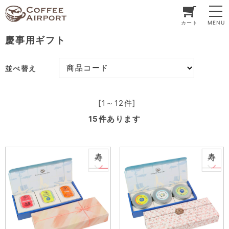
カート
MENU
慶事用ギフト
並べ替え
[1～12件]
15
件あります