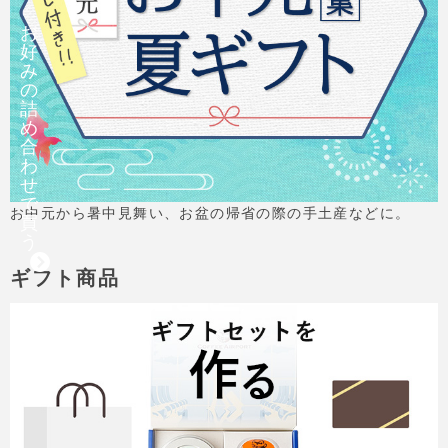
お
好
み
の
詰
め
合
わ
せ
で
お中元から暑中見舞い、お盆の帰省の際の手土産などに。
買
う
ギフト商品