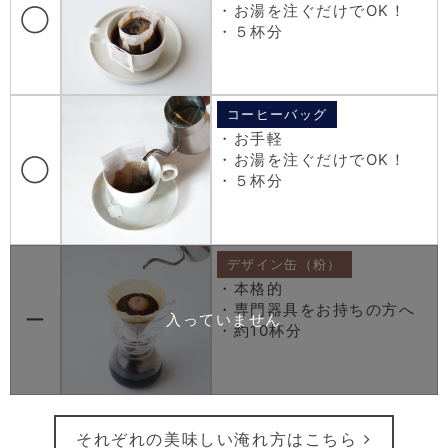
・お湯を注ぐだけでOK！
◯
・５杯分
コーヒーバッグ
・お手軽
・お湯を注ぐだけでOK！
◯
・５杯分
デザイン缶（粉）
・本格的
・専門器具をお持ちの方へ
ー
・約10杯分
それぞれの美味しい淹れ方はこちら