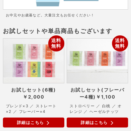
お中元やお歳暮など。大量注文もお任せください！
お試しセットや単品商品もございます
送料
送料
無料
無料
お試しセット(6種)
お試しセット(フレーバ
￥2,000
ー4種)
￥1,100
ブレンド×3 ／ ストレート
ストロベリー ／ 白桃 ／ オ
×2 ／ フレーバー×4
レンジ ／ ヘーゼルナッツ
詳細はこちら
詳細はこちら