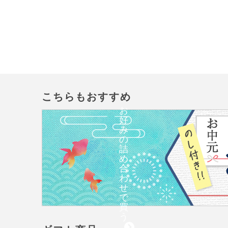
こちらもおすすめ
お
好
み
の
詰
め
合
わ
せ
で
買
う