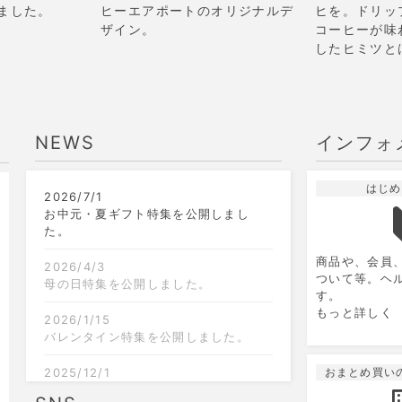
ました。
ヒーエアポートのオリジナルデ
ヒを。ドリッ
ザイン。
コーヒーが味
したヒミツと
NEWS
インフォ
はじめ
2026/7/1
9
2026.10
月
お中元・夏ギフト特集を公開しまし
た。
日
月
火
水
木
金
土
日
商品や、会員
1
2
3
4
5
2026/4/3
ついて等。ヘ
母の日特集を公開しました。
す。
6
7
8
9
10
11
12
4
もっと詳しく
2026/1/15
13
14
15
16
17
18
19
11
バレンタイン特集を公開しました。
20
21
22
23
24
25
26
18
2025/12/1
おまとめ買い
クリスマス限定のラッピングを追加し