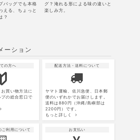
プバッグでも本格
グ？淹れる形による味の違いと
わえる、ちょっと
楽しみ方。
は？
メーション
ての方へ
配送方法・送料について
10
2026.11
月
月
火
水
木
金
土
、お買い物方法に
ヤマト運輸、佐川急便、日本郵
1
2
3
ルプの総合窓口で
便のいずれかでお届けします。
送料は880円（沖縄/島嶼部は
5
6
7
8
9
10
2200円）です。
もっと詳しく
12
13
14
15
16
17
19
20
21
22
23
24
のご利用について
お支払い