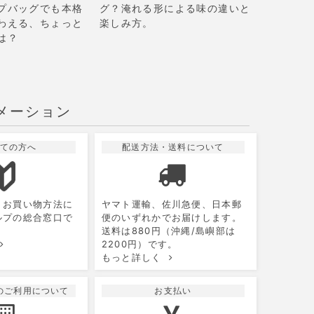
プバッグでも本格
グ？淹れる形による味の違いと
わえる、ちょっと
楽しみ方。
は？
メーション
ての方へ
配送方法・送料について
10
2026.11
月
月
火
水
木
金
土
、お買い物方法に
ヤマト運輸、佐川急便、日本郵
1
2
3
ルプの総合窓口で
便のいずれかでお届けします。
送料は880円（沖縄/島嶼部は
5
6
7
8
9
10
2200円）です。
もっと詳しく
12
13
14
15
16
17
19
20
21
22
23
24
のご利用について
お支払い