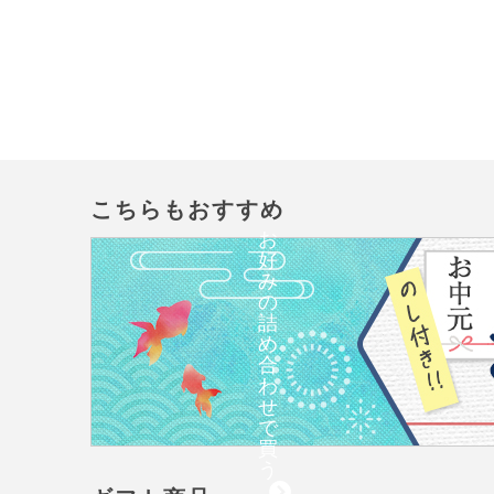
こちらもおすすめ
お
好
み
の
詰
め
合
わ
せ
で
買
う