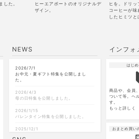
ました。
ヒーエアポートのオリジナルデ
ヒを。ドリッ
ザイン。
コーヒーが味
したヒミツと
NEWS
インフォ
はじめ
2026/7/1
9
2026.10
月
お中元・夏ギフト特集を公開しまし
た。
日
月
火
水
木
金
土
日
商品や、会員
1
2
3
4
5
2026/4/3
ついて等。ヘ
母の日特集を公開しました。
す。
6
7
8
9
10
11
12
4
もっと詳しく
2026/1/15
13
14
15
16
17
18
19
11
バレンタイン特集を公開しました。
20
21
22
23
24
25
26
18
2025/12/1
おまとめ買い
クリスマス限定のラッピングを追加し