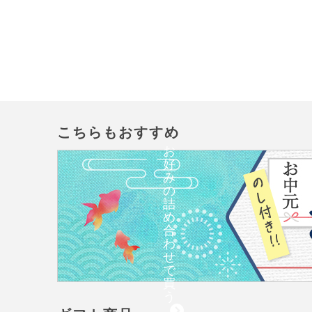
こちらもおすすめ
お
好
み
の
詰
め
合
わ
せ
で
買
う