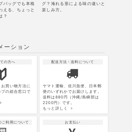
プバッグでも本格
グ？淹れる形による味の違いと
わえる、ちょっと
楽しみ方。
は？
メーション
ての方へ
配送方法・送料について
10
2026.11
月
月
火
水
木
金
土
、お買い物方法に
ヤマト運輸、佐川急便、日本郵
1
2
3
ルプの総合窓口で
便のいずれかでお届けします。
送料は880円（沖縄/島嶼部は
5
6
7
8
9
10
2200円）です。
もっと詳しく
12
13
14
15
16
17
19
20
21
22
23
24
のご利用について
お支払い