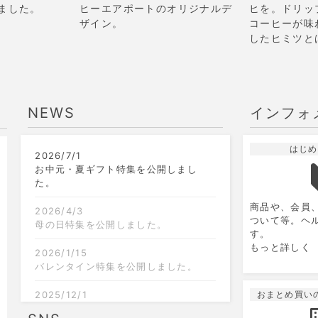
ました。
ヒーエアポートのオリジナルデ
ヒを。ドリッ
ザイン。
コーヒーが味
したヒミツと
NEWS
インフォ
はじめ
2026/7/1
9
2026.10
月
お中元・夏ギフト特集を公開しまし
た。
日
月
火
水
木
金
土
日
商品や、会員
1
2
3
4
5
2026/4/3
ついて等。ヘ
母の日特集を公開しました。
す。
6
7
8
9
10
11
12
4
もっと詳しく
2026/1/15
13
14
15
16
17
18
19
11
バレンタイン特集を公開しました。
20
21
22
23
24
25
26
18
2025/12/1
おまとめ買い
クリスマス限定のラッピングを追加し