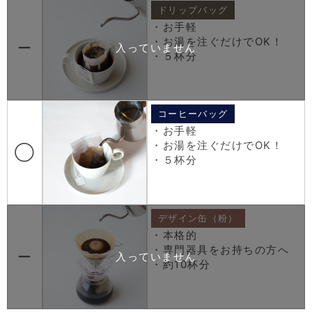
ドリップバッグ
・お手軽
・お湯を注ぐだけでOK！
ー
・５杯分
コーヒーバッグ
・お手軽
・お湯を注ぐだけでOK！
◯
・５杯分
デザイン缶（粉）
・本格的
・専門器具をお持ちの方へ
ー
・約10杯分