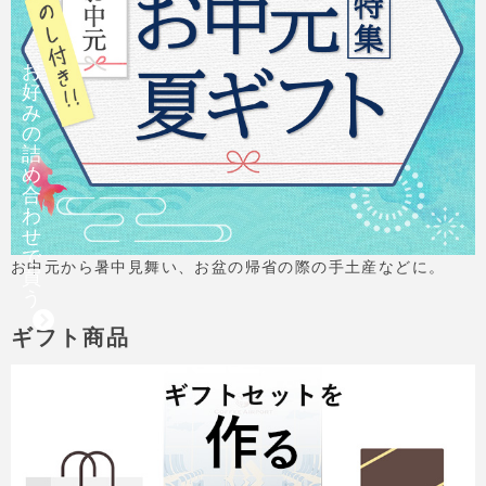
お
好
み
の
詰
め
合
わ
せ
で
お中元から暑中見舞い、お盆の帰省の際の手土産などに。
買
う
ギフト商品