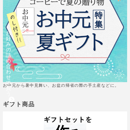
お
好
み
の
詰
め
合
わ
せ
で
お中元から暑中見舞い、お盆の帰省の際の手土産などに。
買
う
ギフト商品