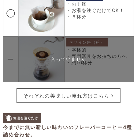
・お手軽
・お湯を注ぐだけでOK！
◯
・５杯分
デザイン缶（粉）
・本格的
・専門器具をお持ちの方へ
ー
・約10杯分
それぞれの美味しい淹れ方はこちら