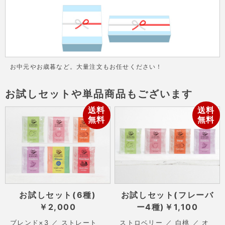
お中元やお歳暮など。大量注文もお任せください！
お試しセットや単品商品もございます
送料
送料
無料
無料
お試しセット(6種)
お試しセット(フレーバ
￥2,000
ー4種)
￥1,100
ブレンド×3 ／ ストレート
ストロベリー ／ 白桃 ／ オ