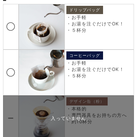
ドリップバッグ
・お手軽
・お湯を注ぐだけでOK！
◯
・５杯分
コーヒーバッグ
・お手軽
・お湯を注ぐだけでOK！
◯
・５杯分
デザイン缶（粉）
・本格的
・専門器具をお持ちの方へ
ー
・約10杯分