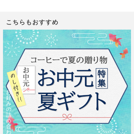
こちらもおすすめ
お
好
み
の
詰
め
合
わ