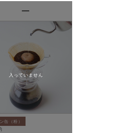
ー
ン缶（粉）
的