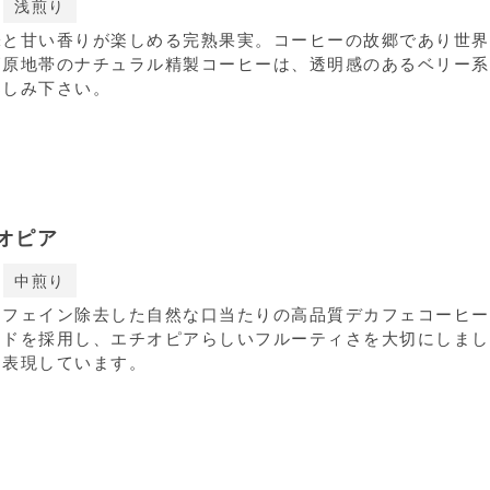
浅煎り
味と甘い香りが楽しめる完熟果実。コーヒーの故郷であり世界
高原地帯のナチュラル精製コーヒーは、透明感のあるベリー系
楽しみ下さい。
オピア
中煎り
カフェイン除去した自然な口当たりの高品質デカフェコーヒー
ッドを採用し、エチオピアらしいフルーティさを大切にしまし
も表現しています。