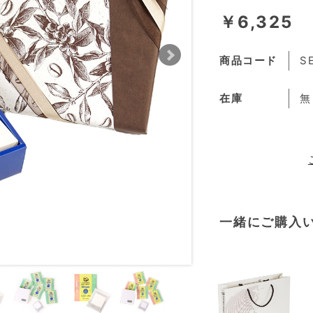
￥6,325
商品コード
S
在庫
無
一緒にご購入