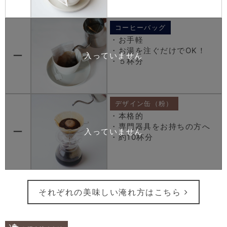
コーヒーバッグ
・お手軽
・お湯を注ぐだけでOK！
ー
・５杯分
デザイン缶（粉）
・本格的
・専門器具をお持ちの方へ
ー
・約10杯分
それぞれの美味しい淹れ方はこちら