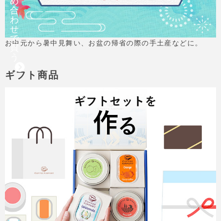
め
合
わ
せ
で
お中元から暑中見舞い、お盆の帰省の際の手土産などに。
買
う
ギフト商品