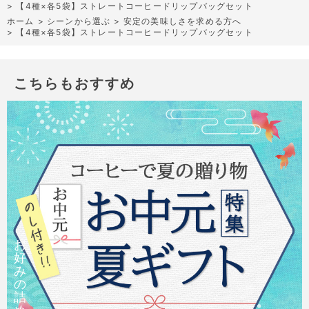
>
【4種×各5袋】ストレートコーヒードリップバッグセット
ホーム
>
シーンから選ぶ
>
安定の美味しさを求める方へ
>
【4種×各5袋】ストレートコーヒードリップバッグセット
こちらもおすすめ
お
好
み
の
詰