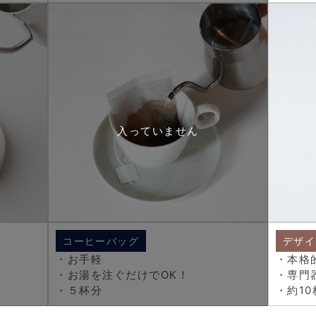
コーヒーバッグ
デザイ
・お手軽
・本格
・お湯を注ぐだけでOK！
・専門
・５杯分
・約10