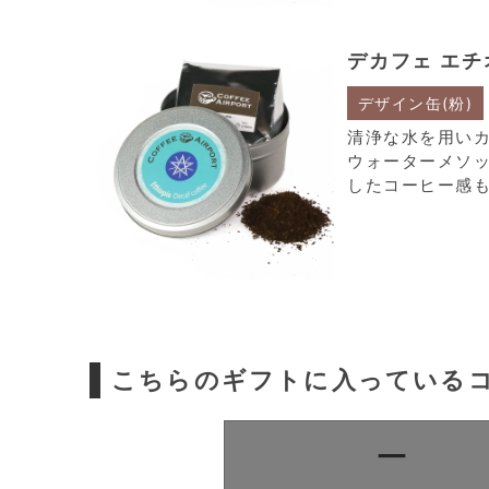
デカフェ エチ
デザイン缶(粉)
清浄な水を用い
ウォーターメソ
したコーヒー感
こちらのギフトに入っている
ー