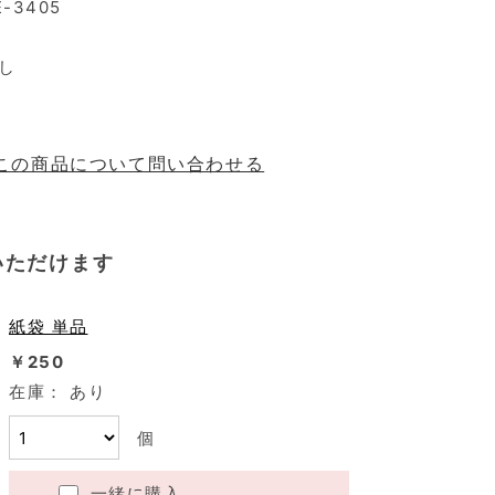
E-3405
し
この商品について問い合わせる
いただけます
紙袋 単品
￥250
在庫：
あり
個
一緒に購入