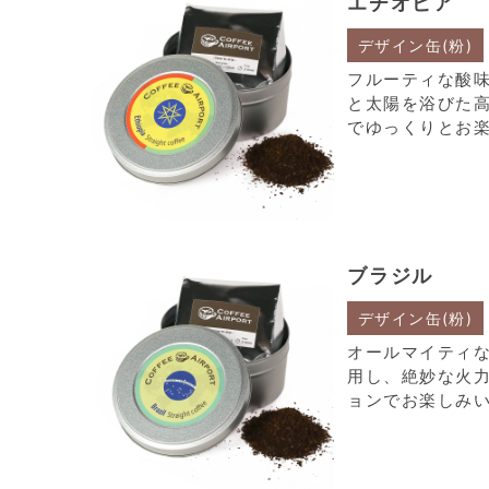
エチオピア
デザイン缶(粉)
フルーティな酸
と太陽を浴びた
でゆっくりとお
ブラジル
デザイン缶(粉)
オールマイティ
用し、絶妙な火
ョンでお楽しみ