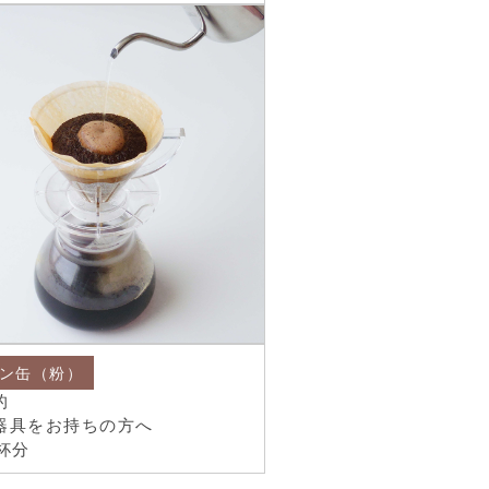
ン缶（粉）
的
器具をお持ちの方へ
杯分