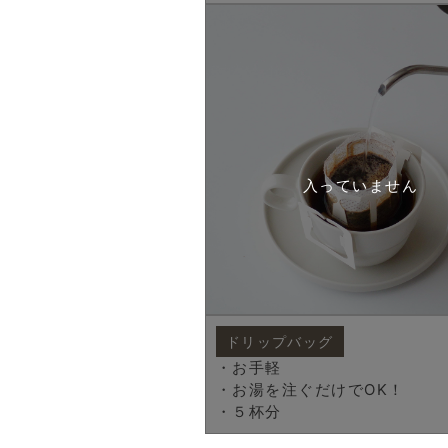
ドリップバッグ
・お手軽
・お湯を注ぐだけでOK！
・５杯分