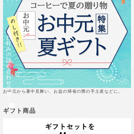
お
好
み
の
詰
め
合
わ
せ
で
お中元から暑中見舞い、お盆の帰省の際の手土産などに。
買
う
ギフト商品