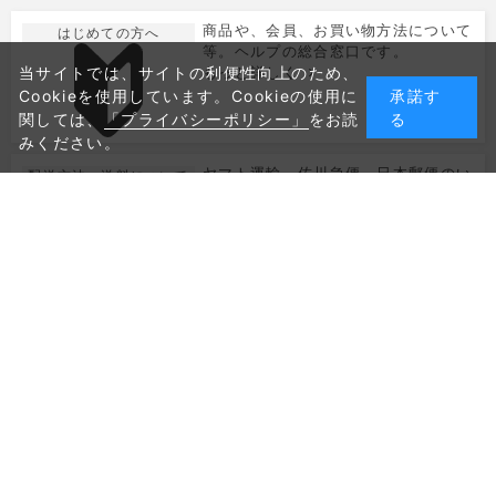
商品や、会員、お買い物方法について
はじめての方へ
等。ヘルプの総合窓口です。
当サイトでは、サイトの利便性向上のため、
もっと詳しく
Cookieを使用しています。Cookieの使用に
承諾す
関しては、
「プライバシーポリシー」
をお読
る
みください。
ヤマト運輸、佐川急便、日本郵便のい
配送方法・送料について
ずれかでお届けします。送料は880円
（沖縄/島嶼部は2200円）です。
もっと詳しく
たくさんのご注文を複数のお届け先に
おまとめ買いのご利用に
直接発送。法人様にも。
ついて
もっと詳しく
クレジットカード決済とPayPayでお
お支払い
支払いいただけます。
もっと詳しく