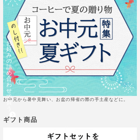
お
好
み
の
詰
め
合
わ
せ
で
お中元から暑中見舞い、お盆の帰省の際の手土産などに。
買
う
ギフト商品